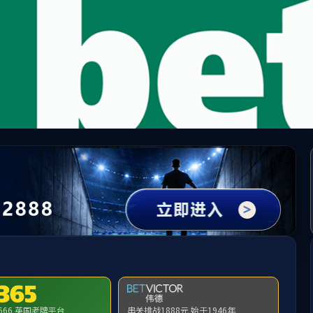
中国·永利yl23455(股份)有限公司-官方网站
党建工作
师资队伍
人才培养
科学研究
华——数统学院2026届推免学子风采展示
，凝心聚力启新程——数统学院掀起学习党的二十届四中全会精神热潮
排”展风采｜数统学院教职工气排球队斩获佳绩！