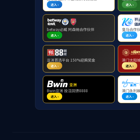
通知公告
数统学院召开科
数智赋能·科创未
数理传薪，志愿同行
数统学院党委理
激情篮途，青春飞
深学全会精神，勇
喜报！我院学子在
学海引航 研途逐
文化自信与生态